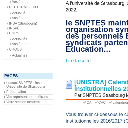
Vos élu·es
A l'université de Strasbourg,
RECTORAT - EPLE
2022,
Actualité
Vos élu·es
le SNPTES mainti
INSA (Strasbourg)
organisation syn
INSPÉ
CNRS
des personnels 
Actualités
syndicats parten
Vos élu·es
Éducation...
CROUS
Actualités
Lire la suite
...
PAGES
[UNISTRA] Calend
Locaux SNPTES-Unsa
Université de Strasbourg
institutionnelles 
Présentation
Par SNPTES Strasbourg le 
Vos représentant·es élu·es
Votre section académique
CA
CAC
calendrie
Vous trouver ci-dessous le c
institutionnelles 2016/2017 