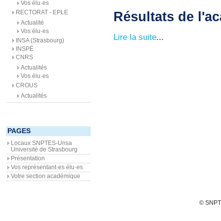
Vos élu·es
RECTORAT - EPLE
Résultats de l'a
Actualité
Vos élu·es
Lire la suite
...
INSA (Strasbourg)
INSPÉ
CNRS
Actualités
Vos élu·es
CROUS
Actualités
PAGES
Locaux SNPTES-Unsa
Université de Strasbourg
Présentation
Vos représentant·es élu·es
Votre section académique
© SNPTE