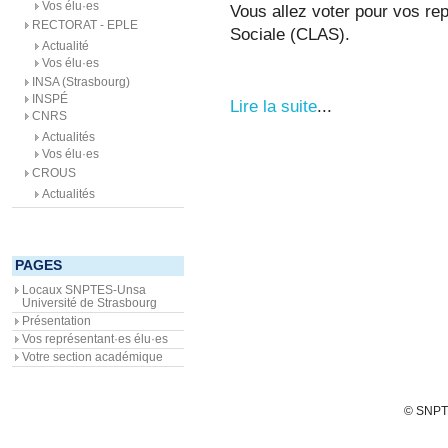
Vos élu·es
Vous allez voter pour vos re
RECTORAT - EPLE
Sociale (CLAS).
Actualité
Vos élu·es
INSA (Strasbourg)
INSPÉ
Lire la suite
...
CNRS
Actualités
Vos élu·es
CROUS
Actualités
PAGES
Locaux SNPTES-Unsa
Université de Strasbourg
Présentation
Vos représentant·es élu·es
Votre section académique
© SNPTE