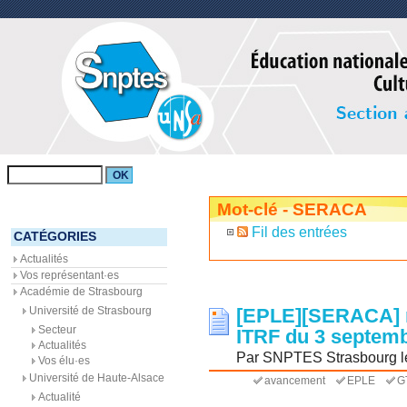
Mot-clé - SERACA
Fil des entrées
CATÉGORIES
Actualités
Vos représentant·es
Académie de Strasbourg
Université de Strasbourg
[EPLE][SERACA] r
Secteur
ITRF du 3 septem
Actualités
Par SNPTES Strasbourg le
Vos élu·es
Université de Haute-Alsace
avancement
EPLE
G
Actualité