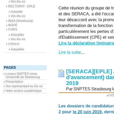
Vos élu·es
RECTORAT - EPLE
Cette réunion du groupe de 
Actualité
et des SERACA, a été l'occa
Vos élu·es
leur désaccord avec la promul
INSA (Strasbourg)
transformation de la fonctio
INSPÉ
CNRS
particulièrement les pertes d
Actualités
d'Etablissement (CPE) et se
Vos élu·es
Lire la déclaration liminair
CROUS
Actualités
Lire la suite
...
PAGES
[SERACA][EPLE] A
Locaux SNPTES-Unsa
d'avancement) dans
Université de Strasbourg
Présentation
2019
Vos représentant·es élu·es
Par SNPTES Strasbourg le 
Votre section académique
AT
Les dossiers de candidatur
2 pour
le 20 juin 2019
, dern